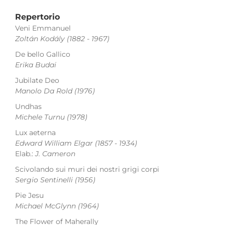
Repertorio
Veni Emmanuel
Zoltán Kodály
(1882 - 1967)
De bello Gallico
Erika Budai
Jubilate Deo
Manolo Da Rold
(1976)
Undhas
Michele Turnu
(1978)
Lux aeterna
Edward William Elgar
(1857 - 1934)
Elab.:
J. Cameron
Scivolando sui muri dei nostri grigi corpi
Sergio Sentinelli
(1956)
Pie Jesu
Michael McGlynn
(1964)
The Flower of Maherally