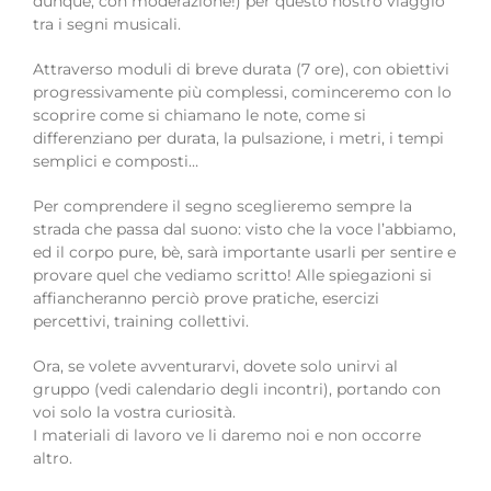
dunque, con moderazione!) per questo nostro viaggio
tra i segni musicali.
Attraverso moduli di breve durata (7 ore), con obiettivi
progressivamente più complessi, cominceremo con lo
scoprire come si chiamano le note, come si
differenziano per durata, la pulsazione, i metri, i tempi
semplici e composti…
Per comprendere il segno sceglieremo sempre la
strada che passa dal suono: visto che la voce l’abbiamo,
ed il corpo pure, bè, sarà importante usarli per sentire e
provare quel che vediamo scritto! Alle spiegazioni si
affiancheranno perciò prove pratiche, esercizi
percettivi, training collettivi.
Ora, se volete avventurarvi, dovete solo unirvi al
gruppo (vedi calendario degli incontri), portando con
voi solo la vostra curiosità.
I materiali di lavoro ve li daremo noi e non occorre
altro.