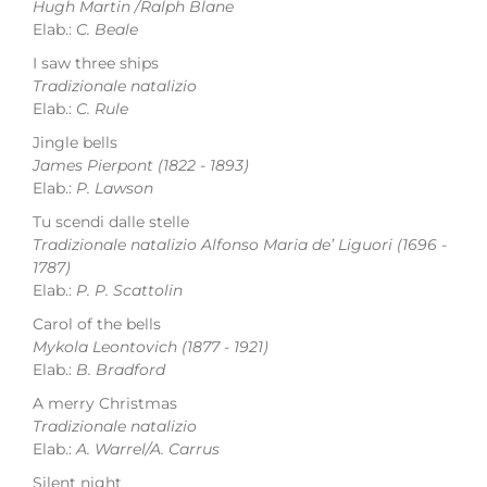
Hugh Martin /Ralph Blane
Elab.:
C. Beale
I saw three ships
Tradizionale natalizio
Elab.:
C. Rule
Jingle bells
James Pierpont
(1822 - 1893)
Elab.:
P. Lawson
Tu scendi dalle stelle
Tradizionale natalizio
Alfonso Maria de’ Liguori
(1696 -
1787)
Elab.:
P. P. Scattolin
Carol of the bells
Mykola Leontovich
(1877 - 1921)
Elab.:
B. Bradford
A merry Christmas
Tradizionale natalizio
Elab.:
A. Warrel/A. Carrus
Silent night